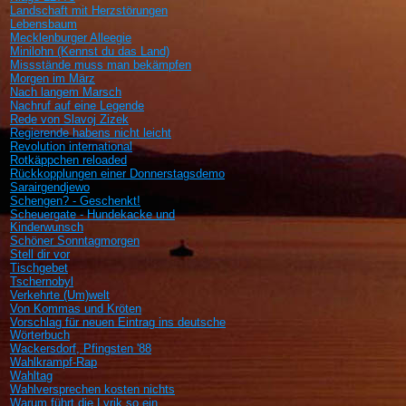
Landschaft mit Herzstörungen
Lebensbaum
Mecklenburger Alleegie
Minilohn (Kennst du das Land)
Missstände muss man bekämpfen
Morgen im März
Nach langem Marsch
Nachruf auf eine Legende
Rede von Slavoj Zizek
Regierende habens nicht leicht
Revolution international
Rotkäppchen reloaded
Rückkopplungen einer Donnerstagsdemo
Sarairgendjewo
Schengen? - Geschenkt!
Scheuergate - Hundekacke und
Kinderwunsch
Schöner Sonntagmorgen
Stell dir vor
Tischgebet
Tschernobyl
Verkehrte (Um)welt
Von Kommas und Kröten
Vorschlag für neuen Eintrag ins deutsche
Wörterbuch
Wackersdorf, Pfingsten '88
Wahlkrampf-Rap
Wahltag
Wahlversprechen kosten nichts
Warum führt die Lyrik so ein