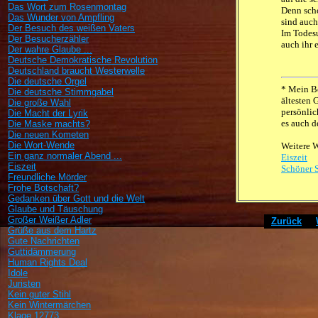
Das Wort zum Rosenmontag
Denn sch
Das Wunder von Ampfling
sind auch 
Der Besuch des weißen Vaters
Im Todesu
Der Besucherzähler
auch ihr 
Der wahre Glaube ...
Deutsche Demokratische Revolution
Deutschland braucht Westerwelle
Die deutsche Orgel
* Mein Be
Die deutsche Stimmgabel
ältesten 
Die große Wahl
persönlic
Die Macht der Lyrik
es auch d
Die Maske machts?
Die neuen Kometen
Die Wort-Wende
Weitere W
Ein ganz normaler Abend ...
Eiszeit
Eiszeit
Schöner 
Freundliche Mörder
Frohe Botschaft?
Gedanken über Gott und die Welt
Glaube und Täuschung
Großer Weißer Adler
[
Zurück
]
[
Grüße aus dem Hartz
Gute Nachrichten
Guttidämmerung
Human Rights Deal
Idole
Juristen
Kein guter Stihl
Kein Wintermärchen
Klage 12773