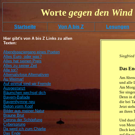
Worte
gegen
den
Wind 
Startseite
Von A bis Z
Lesungen
Hier gibt's von A bis Z Links zu allen
Texten:
Abendspaziergang eines Poeten
Siegfried
Alles Euro, oder was?
Alles hat seinen Preis
Alles zu seiner Zeit
Das En
Alle tot?
Alternativlose Alternativen
Am Abend 
Au Weimar!
und alle 
Auf einmal sind wir Fremde
Am Morgen
Ausgestanzt
Sie singen
Bäumchen wechsel dich
Denn in d
Bayern-Ballade
Bayernhymne neu
die bei T
Beton vorm Kopf
Jetzt ste
Bilder aus meiner Natur
an ihren 
Braune Brut
Corona der Schöpfung
Und durch
Cybersprung
von Mensc
Da werd ich zum Charlie
Doch kein
Das Ende
auf die s