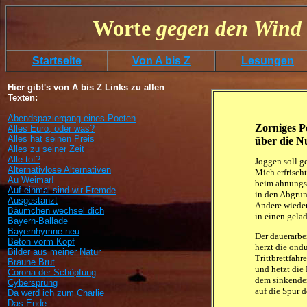
Worte
gegen
den
Wind 
Startseite
Von A bis Z
Lesungen
Hier gibt's von A bis Z Links zu allen
Texten:
Abendspaziergang eines Poeten
Zorniges P
Alles Euro, oder was?
Alles hat seinen Preis
über die Nu
Alles zu seiner Zeit
Alle tot?
Joggen soll ge
Alternativlose Alternativen
Mich erfrischt
Au Weimar!
beim ahnungsl
Auf einmal sind wir Fremde
in den Abgrun
Ausgestanzt
Andere wieder 
Bäumchen wechsel dich
in einen gela
Bayern-Ballade
Bayernhymne neu
Der dauerarbe
Beton vorm Kopf
herzt die ondu
Bilder aus meiner Natur
Trittbrettfahre
Braune Brut
und hetzt die 
Corona der Schöpfung
dem sinkenden
Cybersprung
auf die Spur d
Da werd ich zum Charlie
Das Ende